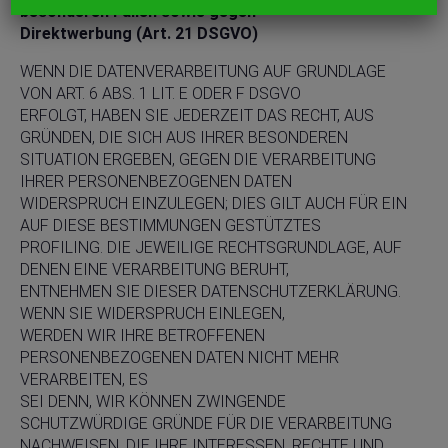
besonderen Fällen sowie gegen
Direktwerbung (Art. 21 DSGVO)
WENN DIE DATENVERARBEITUNG AUF GRUNDLAGE
VON ART. 6 ABS. 1 LIT. E ODER F DSGVO
ERFOLGT, HABEN SIE JEDERZEIT DAS RECHT, AUS
GRÜNDEN, DIE SICH AUS IHRER BESONDEREN
SITUATION ERGEBEN, GEGEN DIE VERARBEITUNG
IHRER PERSONENBEZOGENEN DATEN
WIDERSPRUCH EINZULEGEN; DIES GILT AUCH FÜR EIN
AUF DIESE BESTIMMUNGEN GESTÜTZTES
PROFILING. DIE JEWEILIGE RECHTSGRUNDLAGE, AUF
DENEN EINE VERARBEITUNG BERUHT,
ENTNEHMEN SIE DIESER DATENSCHUTZERKLÄRUNG.
WENN SIE WIDERSPRUCH EINLEGEN,
WERDEN WIR IHRE BETROFFENEN
PERSONENBEZOGENEN DATEN NICHT MEHR
VERARBEITEN, ES
SEI DENN, WIR KÖNNEN ZWINGENDE
SCHUTZWÜRDIGE GRÜNDE FÜR DIE VERARBEITUNG
NACHWEISEN, DIE IHRE INTERESSEN, RECHTE UND