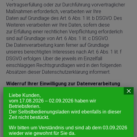
Vertragserfüllung oder zur Durchführung vorvertraglicher
Maßnahmen erforderlich, verarbeiten wir Ihre
Daten auf Grundlage des Art. 6 Abs. 1 lit. b DSGVO. Des
Weiteren verarbeiten wir Ihre Daten, sofern diese
zur Erfüllung einer rechtlichen Verpflichtung erforderlich
sind auf Grundlage von Art. 6 Abs. 1 lit. c DSGVO.
Die Datenverarbeitung kann ferner auf Grundlage
unseres berechtigten Interesses nach Art. 6 Abs. 1 lit. f
DSGVO erfolgen. Über die jeweils im Einzelfall
einschlägigen Rechtsgrundlagen wird in den folgenden
Absätzen dieser Datenschutzerklärung informiert.
Widerruf Ihrer Einwilligung zur Datenverarbeitung
×
Viele Datenverarbeitungsvorgänge sind nur mit Ihrer
Liebe Kunden,
vom 17.08.2026 – 02.09.2026 haben wir
ausdrücklichen Einwilligung möglich. Sie können eine
Betriebsferien.
bereits erteilte Einwilligung jederzeit widerrufen. Die
Der Selbstbedienungsladen wird ebenfalls in dieser
Rechtmäßigkeit der bis zum Widerruf erfolgten
Zeit nicht bestückt.
Datenverarbeitung bleibt vom Widerruf unberührt.
Wir bitten um Verständnis und sind ab dem 03.09.2026
wieder wie gewohnt für Sie da.
Widerspruchsrecht gegen die Datenerhebung in